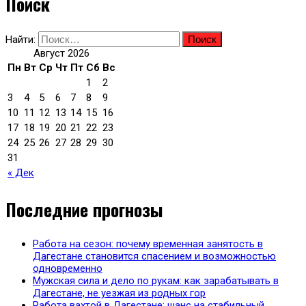
Поиск
Найти:
Август 2026
Пн
Вт
Ср
Чт
Пт
Сб
Вс
1
2
3
4
5
6
7
8
9
10
11
12
13
14
15
16
17
18
19
20
21
22
23
24
25
26
27
28
29
30
31
« Дек
Последние прогнозы
Работа на сезон: почему временная занятость в
Дагестане становится спасением и возможностью
одновременно
Мужская сила и дело по рукам: как зарабатывать в
Дагестане, не уезжая из родных гор
Работа вахтой в Дагестане: шанс на стабильный