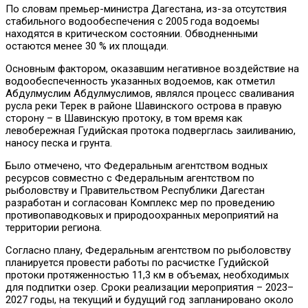
По словам премьер-министра Дагестана, из-за отсутствия
стабильного водообеспечения с 2005 года водоемы
находятся в критическом состоянии. Обводненными
остаются менее 30 % их площади.
Основным фактором, оказавшим негативное воздействие на
водообеспеченность указанных водоемов, как отметил
Абдулмуслим Абдулмуслимов, являлся процесс сваливания
русла реки Терек в районе Шавинского острова в правую
сторону – в Шавинскую протоку, в том время как
левобережная Гудийская протока подверглась заиливанию,
наносу песка и грунта.
Было отмечено, что Федеральным агентством водных
ресурсов совместно с Федеральным агентством по
рыболовству и Правительством Республики Дагестан
разработан и согласован Комплекс мер по проведению
противопаводковых и природоохранных мероприятий на
территории региона.
Согласно плану, Федеральным агентством по рыболовству
планируется провести работы по расчистке Гудийской
протоки протяженностью 11,3 км в объемах, необходимых
для подпитки озер. Сроки реализации мероприятия – 2023–
2027 годы, на текущий и будущий год запланировано около