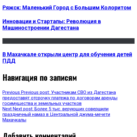
Ряжск: Маленький Город с Большим Колоритом
Инновации и Стартапы: Революция в
Машиностроении Дагестана
В Махачкале открыли центр для обучения детей
ПДД
Навигация по записям
Previous
Previous post:
Участникам СВО из Дагестана
предоставят отсрочку платежа по договорам аренды
госимущества и земельных участков
Next
Next post:
Более 5 тыс. верующих совершили
праздничный намаз в Центральной джума-мечети
Махачкалы
Добавить комментарий