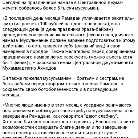
Сегодня на праздничном намазе в Центральной джума-
мечети собралось более 5 тысяч мусульман.
«В последний день месяца Рамадан уплачивается закят аль-
фитр (из расчета 100 рублей за одного человека), и на
следующий день (в день праздника Ураза-байрам)
проводится совершение желательного (сунна) праздничного
намаза. Мусульманин должен заранее подготовиться к этому
действию, то есть привести себя (внешний вид) и свои
намерения в порядок. Также желательно перед совершением
праздничного намаза легко перекусить (можно съесть хотя
бы 1 финик)», – рассказал имам Центральной джума-мечети
Мухаммадтагир Ахмедов.
Он также пожелал мусульманам – братьям и сестрам, не
быть рабами перед творцом только в месяц Рамадан, а
сохранять свою богобоязненность и в последующие
месяцы.
«Многие люди именно в этот месяц с усердием занимаются
поклонением и соблюдают все атрибуты мусульманина, а по
завершении Рамадана, как говорится “дают слабину”.
Хотелось бы всем посоветовать просить у Всевышнего сил и
возможностей совершать благие деяния и по завершении
поста посещать коллективные молитвы и еще лучше