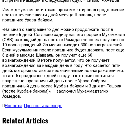
встретить Рамадан в следующем году», – сказал Ахмедов.
Имам джума-мечети также прокомментировал продолжение
поста в течение шести дней месяца Шавваль, после
праздника Ураза-байрам.
«Начиная с завтрашнего дня можно продолжать пост в
течение 6 дней. Согласно хадису нашего пророка Мухаммада
(САВ) за каждый день поста в Рамадан человек получает по
10 вознаграждений. За месяц выходит 300 вознаграждений.
Если мусульманин после праздника будет держать пост еще
6 дней в месяце Шавваль, он получит еще 60
вознаграждений. В итоге получается, что он получает
вознаграждения за каждый день в году. Что касается пяти
дней, которые остаются неохваченными вознаграждениями,
то это 5 праздничных дней в году, в которые поститься
запрещено: праздничный день после Ураза-байрам,
праздничный день после Курбан-байрам и 3 дня ат-Ташрик
(после Курбан-байрам)», – заключил Мухаммадтагир
Ахмедов.
Новости
,
Прогнозы на спорт
Related Articles