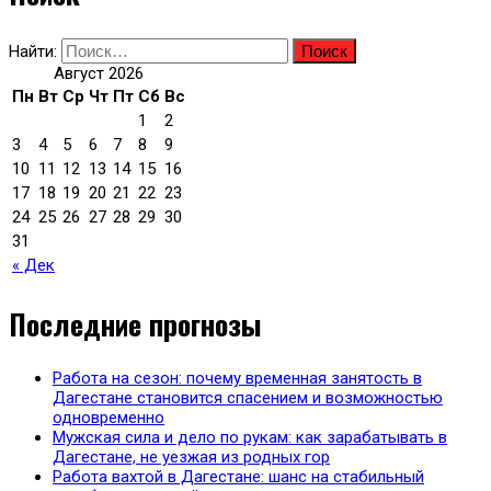
Найти:
Август 2026
Пн
Вт
Ср
Чт
Пт
Сб
Вс
1
2
3
4
5
6
7
8
9
10
11
12
13
14
15
16
17
18
19
20
21
22
23
24
25
26
27
28
29
30
31
« Дек
Последние прогнозы
Работа на сезон: почему временная занятость в
Дагестане становится спасением и возможностью
одновременно
Мужская сила и дело по рукам: как зарабатывать в
Дагестане, не уезжая из родных гор
Работа вахтой в Дагестане: шанс на стабильный