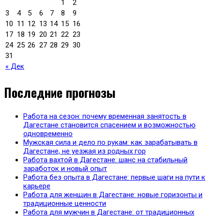
1
2
3
4
5
6
7
8
9
10
11
12
13
14
15
16
17
18
19
20
21
22
23
24
25
26
27
28
29
30
31
« Дек
Последние прогнозы
Работа на сезон: почему временная занятость в
Дагестане становится спасением и возможностью
одновременно
Мужская сила и дело по рукам: как зарабатывать в
Дагестане, не уезжая из родных гор
Работа вахтой в Дагестане: шанс на стабильный
заработок и новый опыт
Работа без опыта в Дагестане: первые шаги на пути к
карьере
Работа для женщин в Дагестане: новые горизонты и
традиционные ценности
Работа для мужчин в Дагестане: от традиционных