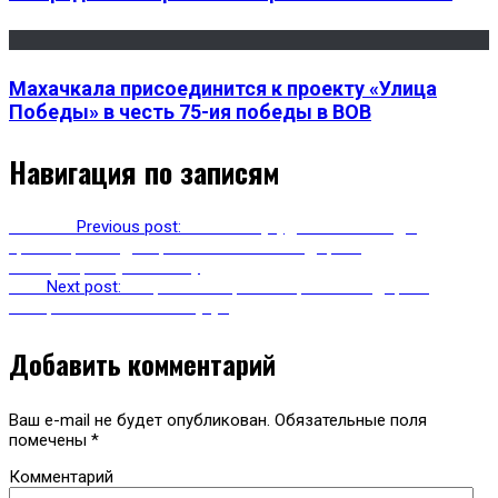
Махачкала присоединится к проекту «Улица
Победы» в честь 75-ия победы в ВОВ
Навигация по записям
Previous
Previous post:
В связи с ухудшением погоды,
транспортный департамент выгнал на дороги
снегоуборочную технику
Next
Next post:
Открылась отремонтированная дорога
Магарамкент – Ахты – Рутул
Добавить комментарий
Ваш e-mail не будет опубликован.
Обязательные поля
помечены
*
Комментарий