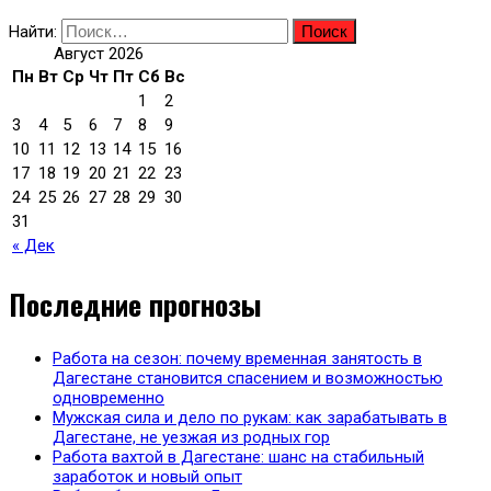
Найти:
Август 2026
Пн
Вт
Ср
Чт
Пт
Сб
Вс
1
2
3
4
5
6
7
8
9
10
11
12
13
14
15
16
17
18
19
20
21
22
23
24
25
26
27
28
29
30
31
« Дек
Последние прогнозы
Работа на сезон: почему временная занятость в
Дагестане становится спасением и возможностью
одновременно
Мужская сила и дело по рукам: как зарабатывать в
Дагестане, не уезжая из родных гор
Работа вахтой в Дагестане: шанс на стабильный
заработок и новый опыт