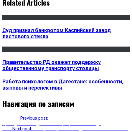
Related Articles
Суд признал банкротом Каспийский завод
листового стекла
Правительство РД окажет поддержку
общественному транспорту столицы
Работа психологом в Дагестане: особенности,
вызовы и перспективы
Навигация по записям
Previous
Previous post:
Во всех районах Дагестана будет
проводиться 40-дневная операция «Новый год»
Next
Next post:
Минтранс провел заседание по безопасности