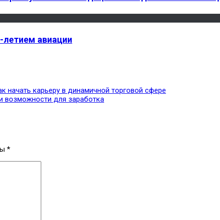
5-летием авиации
ак начать карьеру в динамичной торговой сфере
 и возможности для заработка
ны
*