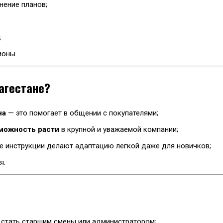
нение планов;
;
ионы.
агестане?
на
— это помогает в общении с покупателями;
можность расти
в крупной и уважаемой компании;
е инструкции делают адаптацию легкой даже для новичков;
я.
 стать старшим смены или администратором;