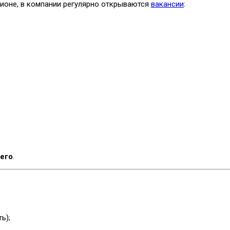
гионе, в компании регулярно открываются
вакансии
:
его
.
ь);