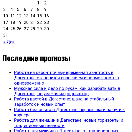
1
2
3
4
5
6
7
8
9
10
11
12
13
14
15
16
17
18
19
20
21
22
23
24
25
26
27
28
29
30
31
« Дек
Последние прогнозы
Работа на сезон: почему временная занятость в
Дагестане становится спасением и возможностью
одновременно
Мужская сила и дело по рукам: как зарабатывать в
Дагестане, не уезжая из родных гор
Работа вахтой в Дагестане: шанс на стабильный
заработок и новый опыт
Работа без опыта в Дагестане: первые шаги на пути к
карьере
Работа для женщин в Дагестане: новые горизонты и
традиционные ценности
Работа для мужчин в Дагестане: от традиционных