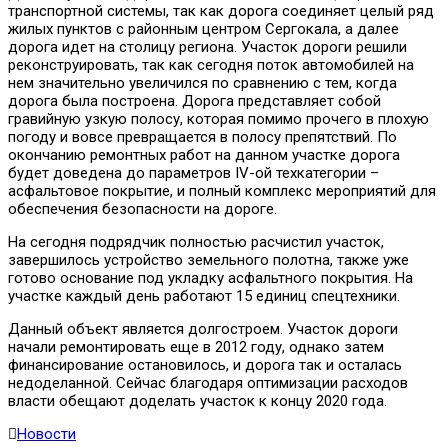
транспортной системы, так как дорога соединяет целый ряд
жилых пунктов с районным центром Сергокала, а далее
дорога идет на столицу региона. Участок дороги решили
реконструировать, так как сегодня поток автомобилей на
нем значительно увеличился по сравнению с тем, когда
дорога была построена. Дорога представляет собой
гравийную узкую полосу, которая помимо прочего в плохую
погоду и вовсе превращается в полосу препятствий. По
окончанию ремонтных работ на данном участке дорога
будет доведена до параметров IV-ой техкатегории –
асфальтовое покрытие, и полный комплекс мероприятий для
обеспечения безопасности на дороге.
На сегодня подрядчик полностью расчистил участок,
завершилось устройство земельного полотна, также уже
готово основание под укладку асфальтного покрытия. На
участке каждый день работают 15 единиц спецтехники.
Данный объект является долгостроем. Участок дороги
начали ремонтировать еще в 2012 году, однако затем
финансирование остановилось, и дорога так и осталась
недоделанной. Сейчас благодаря оптимизации расходов
власти обещают доделать участок к концу 2020 года.
Новости