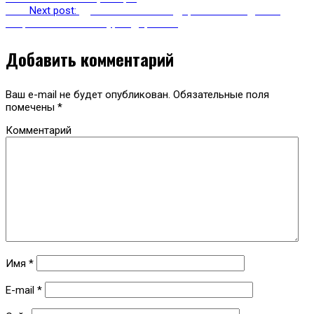
Next
Next post:
Древний платан из Дербента победил на
всероссийском конкурсе деревьев
Добавить комментарий
Ваш e-mail не будет опубликован.
Обязательные поля
помечены
*
Комментарий
Имя
*
E-mail
*