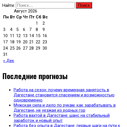
Найти:
Август 2026
Пн
Вт
Ср
Чт
Пт
Сб
Вс
1
2
3
4
5
6
7
8
9
10
11
12
13
14
15
16
17
18
19
20
21
22
23
24
25
26
27
28
29
30
31
« Дек
Последние прогнозы
Работа на сезон: почему временная занятость в
Дагестане становится спасением и возможностью
одновременно
Мужская сила и дело по рукам: как зарабатывать в
Дагестане, не уезжая из родных гор
Работа вахтой в Дагестане: шанс на стабильный
заработок и новый опыт
Работа без опыта в Дагестане: первые шаги на пути к