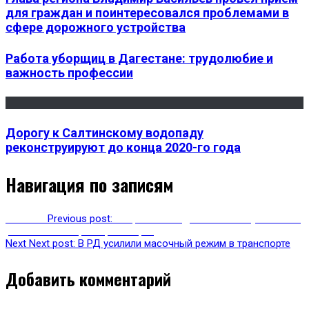
для граждан и поинтересовался проблемами в
сфере дорожного устройства
Работа уборщиц в Дагестане: трудолюбие и
важность профессии
Дорогу к Салтинскому водопаду
реконструируют до конца 2020-го года
Навигация по записям
Previous
Previous post:
Хизри Шихсаидов посетил Буйнакский
район с министром транспорта
Next
Next post:
В РД усилили масочный режим в транспорте
Добавить комментарий