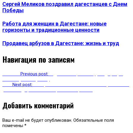
Сергей Меликов поздравил дагестанцев с Днем
Победы
Работа для женщин в Дагестане: новые
горизонты и традиционные ценности
Продавец арбузов в Дагестане: жизнь и труд
Навигация по записям
Previous
Previous post:
В Дагестане ремонтируют дорогу в
Чеченскую Республику
Next
Next post:
Минтранс отчитался об окончании ремонтных
работ на дорогах Кизилюртовского района
Добавить комментарий
Ваш e-mail не будет опубликован.
Обязательные поля
помечены
*