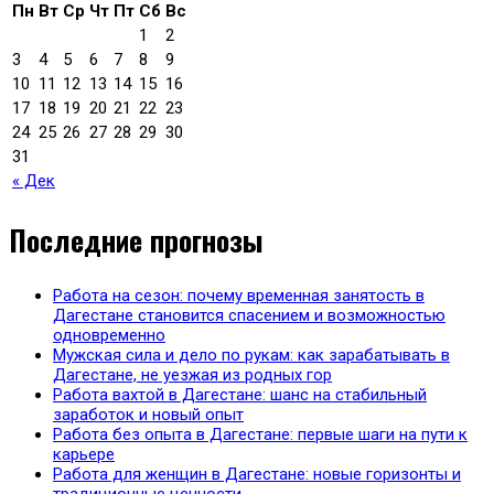
Пн
Вт
Ср
Чт
Пт
Сб
Вс
1
2
3
4
5
6
7
8
9
10
11
12
13
14
15
16
17
18
19
20
21
22
23
24
25
26
27
28
29
30
31
« Дек
Последние прогнозы
Работа на сезон: почему временная занятость в
Дагестане становится спасением и возможностью
одновременно
Мужская сила и дело по рукам: как зарабатывать в
Дагестане, не уезжая из родных гор
Работа вахтой в Дагестане: шанс на стабильный
заработок и новый опыт
Работа без опыта в Дагестане: первые шаги на пути к
карьере
Работа для женщин в Дагестане: новые горизонты и
традиционные ценности