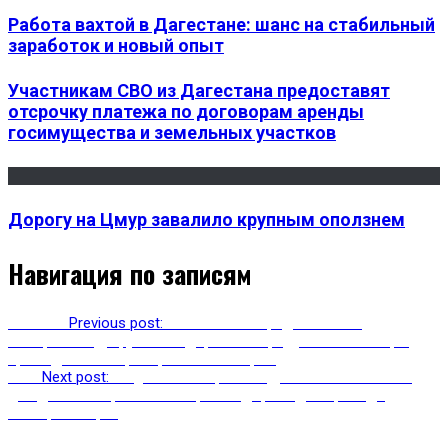
Работа вахтой в Дагестане: шанс на стабильный
заработок и новый опыт
Участникам СВО из Дагестана предоставят
отсрочку платежа по договорам аренды
госимущества и земельных участков
Дорогу на Цмур завалило крупным оползнем
Навигация по записям
Previous
Previous post:
В Махачкале представители
Минтранса РД вручили подарочные продуктовые наборы
прошедшим вакцинацию пенсионерам
Next
Next post:
В Цунтинском районе Дагестана ливневые
дожди стали причиной закрытия дороги для проезда
автотранспорта