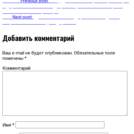
Previous
Previous post:
Сотрудники министерства транспорта
и дорожного хозяйств РД приняли участие в семинаре по
повышению квалификации
Next
Next post:
Древний платан из Дербента победил на
всероссийском конкурсе деревьев
Добавить комментарий
Ваш e-mail не будет опубликован.
Обязательные поля
помечены
*
Комментарий
Имя
*