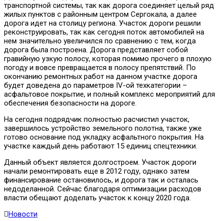
транспортной системы, так как дорога соединяет целый ряд
жилых пунктов с районным центром Сергокала, а далее
дорога идет на столицу региона. Участок дороги решили
реконструировать, так как сегодня поток автомобилей на
нем значительно увеличился по сравнению с тем, когда
дорога была построена. Дорога представляет собой
гравийную узкую полосу, которая помимо прочего в плохую
погоду и вовсе превращается в полосу препятствий. По
окончанию ремонтных работ на данном участке дорога
будет доведена до параметров IV-ой техкатегории –
асфальтовое покрытие, и полный комплекс мероприятий для
обеспечения безопасности на дороге.
На сегодня подрядчик полностью расчистил участок,
завершилось устройство земельного полотна, также уже
готово основание под укладку асфальтного покрытия. На
участке каждый день работают 15 единиц спецтехники.
Данный объект является долгостроем. Участок дороги
начали ремонтировать еще в 2012 году, однако затем
финансирование остановилось, и дорога так и осталась
недоделанной. Сейчас благодаря оптимизации расходов
власти обещают доделать участок к концу 2020 года.
Новости