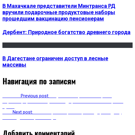
В Махачкале представители Минтранса РД
вручили подарочные продуктовые наборы
прошедшим вакцинацию пенсионерам
Дербент: Природное богатство древнего города
В Дагестане ограничен доступ в лесные
массивы
Навигация по записям
Previous
Previous post:
В Гунибском районе открыли
отреставрированный участок дороги Махачкала-Верхний
Гуниб
Next
Next post:
Министерство транспорта подарило дому
инвалидов микроавтобус
Добавить комментарий