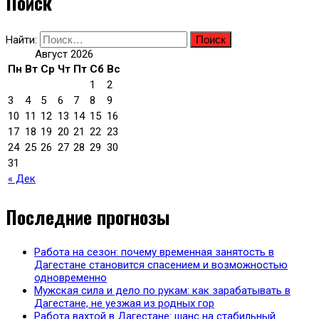
Поиск
Найти:
Август 2026
Пн
Вт
Ср
Чт
Пт
Сб
Вс
1
2
3
4
5
6
7
8
9
10
11
12
13
14
15
16
17
18
19
20
21
22
23
24
25
26
27
28
29
30
31
« Дек
Последние прогнозы
Работа на сезон: почему временная занятость в
Дагестане становится спасением и возможностью
одновременно
Мужская сила и дело по рукам: как зарабатывать в
Дагестане, не уезжая из родных гор
Работа вахтой в Дагестане: шанс на стабильный