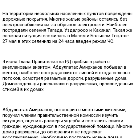
На территории нескольких населенных пунктов повреждены
дорожные покрытия. Многие жилые районы остались без
электроснабжения из-за обрывов электросети. Наиболее
пострадали селения Тагада, Уздалросо и Кахикал. Такая же
сложная ситуация сложилась в Малом и Большом Гоцатле.
27 мая в этих селениях на 24 часа введен режим ЧС.
4 июня Глава Правительства РД прибыл в район с
внеплановым визитом. Абдулпатах Амирханов побывал в
местах, наиболее пострадавших от ливней и схода селевых
потоков, осмотрел размытые дороги, разрушенные дома.
Домовладельцы рассказали о разрушениях, произведенных
стихией в их домах.
Абдулпатах Амирханов, поговорив с местными жителями,
поручил членам правительственной комиссии изучить
ситуацию, оценить размеры ущерба и составить списки
граждан, нуждающихся в государственной помощи. Многие
дома разрушены до основания и не подлежат
восстановлению. Необходимо построить новые дома и