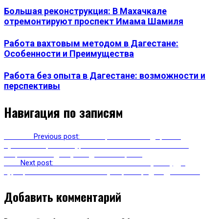
Большая реконструкция: В Махачкале
отремонтируют проспект Имама Шамиля
Работа вахтовым методом в Дагестане:
Особенности и Преимущества
Работа без опыта в Дагестане: возможности и
перспективы
Навигация по записям
Previous
Previous post:
После ремонта автодороги в
Хунзахском районе туристические объекты в селении
Гоцатль стали доступны для посещения
Next
Next post:
Новые низкопольные автобусы будут
курсировать по обновленным улицам городов Дагестана
Добавить комментарий