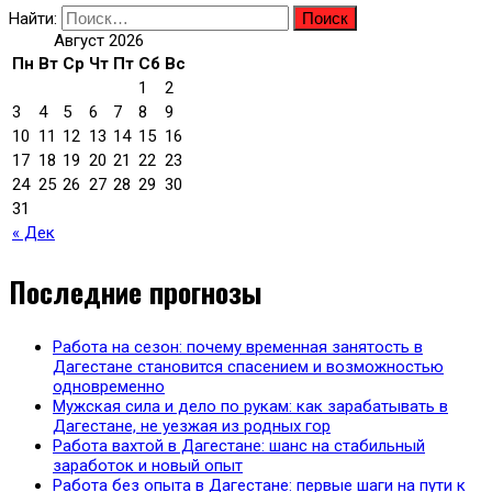
Найти:
Август 2026
Пн
Вт
Ср
Чт
Пт
Сб
Вс
1
2
3
4
5
6
7
8
9
10
11
12
13
14
15
16
17
18
19
20
21
22
23
24
25
26
27
28
29
30
31
« Дек
Последние прогнозы
Работа на сезон: почему временная занятость в
Дагестане становится спасением и возможностью
одновременно
Мужская сила и дело по рукам: как зарабатывать в
Дагестане, не уезжая из родных гор
Работа вахтой в Дагестане: шанс на стабильный
заработок и новый опыт
Работа без опыта в Дагестане: первые шаги на пути к