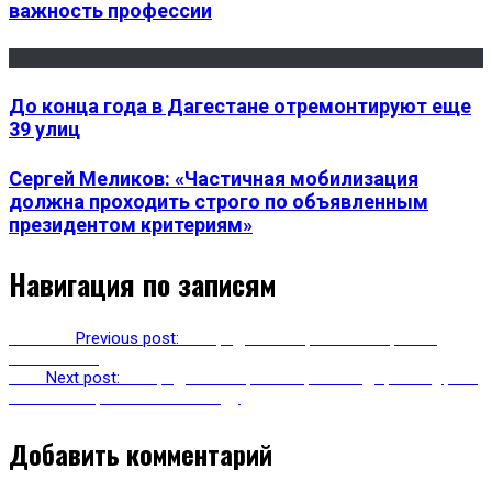
важность профессии
До конца года в Дагестане отремонтируют еще
39 улиц
Сергей Меликов: «Частичная мобилизация
должна проходить строго по объявленным
президентом критериям»
Навигация по записям
Previous
Previous post:
В Чародинском районе открылся
новый мост
Next
Next post:
В Чародинском районе ремонт дороги Цуриб-
Гочоб завершится в 2021 году
Добавить комментарий