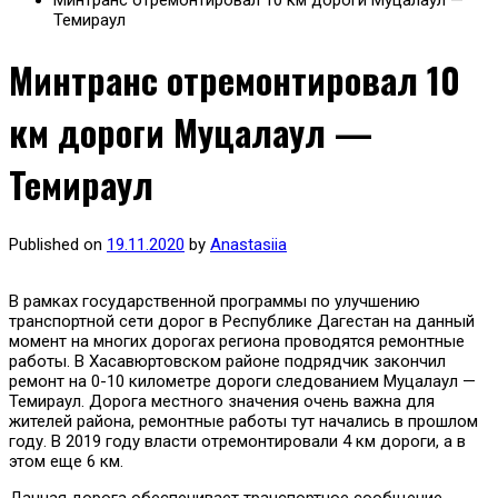
Минтранс отремонтировал 10 км дороги Муцалаул —
Темираул
Минтранс отремонтировал 10
км дороги Муцалаул —
Темираул
Published on
19.11.2020
by
Anastasiia
В рамках государственной программы по улучшению
транспортной сети дорог в Республике Дагестан на данный
момент на многих дорогах региона проводятся ремонтные
работы. В Хасавюртовском районе подрядчик закончил
ремонт на 0-10 километре дороги следованием Муцалаул —
Темираул. Дорога местного значения очень важна для
жителей района, ремонтные работы тут начались в прошлом
году. В 2019 году власти отремонтировали 4 км дороги, а в
этом еще 6 км.
Данная дорога обеспечивает транспортное сообщение