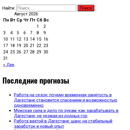
Найти:
Август 2026
Пн
Вт
Ср
Чт
Пт
Сб
Вс
1
2
3
4
5
6
7
8
9
10
11
12
13
14
15
16
17
18
19
20
21
22
23
24
25
26
27
28
29
30
31
« Дек
Последние прогнозы
Работа на сезон: почему временная занятость в
Дагестане становится спасением и возможностью
одновременно
Мужская сила и дело по рукам: как зарабатывать в
Дагестане, не уезжая из родных гор
Работа вахтой в Дагестане: шанс на стабильный
заработок и новый опыт