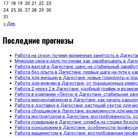
17
18
19
20
21
22
23
24
25
26
27
28
29
30
31
« Дек
Последние прогнозы
Работа на сезон: почему временная занятость в Дагес
Мужская сила и дело по рукам: как зарабатывать в Даге
Работа вахтой в Дагестане: шанс на стабильный зарабо
Работа без опыта в Дагестане: первые шаги на пути к ка
Работа для женщин в Дагестане: новые горизонты и тр
Работа для мужчин в Дагестане: от традиционных ремё
Работа 2 через 2 в Дагестане: удобный график и возмо
Работа в компании «Лента» в Дагестане: стабильная за
Работа мерчендайзером в Дагестане: как начать карьер
Работа в доставке в Дагестане: растущий сектор для м
Работа сборщиком в Дагестане: возможности для маст
Работа инструктором в Дагестане: востребованность, о
Работа пожарным в Дагестане: служба на страже безоп
Работа консьержем в Дагестане: особенности професси
Работа машинистом в Дагестане: востребованная профе