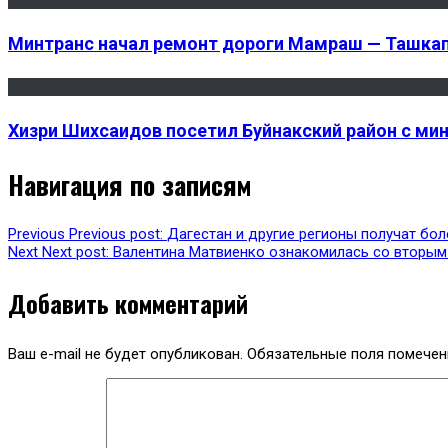
Минтранс начал ремонт дороги Мамраш — Ташкап
Хизри Шихсаидов посетил Буйнакский район с ми
Навигация по записям
Previous
Previous post:
Дагестан и другие регионы получат бол
Next
Next post:
Валентина Матвиенко ознакомилась со вторым
Добавить комментарий
Ваш e-mail не будет опубликован.
Обязательные поля помече