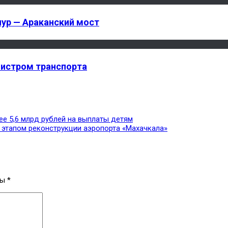
ур — Араканский мост
нистром транспорта
ее 5,6 млрд рублей на выплаты детям
 этапом реконструкции аэропорта «Махачкала»
ны
*