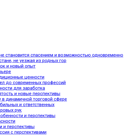
тане становится спасением и возможностью одновременно
стане, не уезжая из родных гор
ток и новый опыт
рьере
адиционные ценности
сел до современных профессий
жности для заработка
нятость и новые перспективы
у в динамичной торговой сфере
обильных и ответственных
еровых рук
собенности и перспективы
асности
и и перспективы
ссия с перспективами